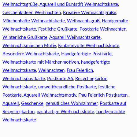
Weihnachtsgrüße
,
Aquarell und Buntstift Weihnachtskarte
,
Geschenkideen Weihnachten
,
Kreative Weihnachtsgrüße
,
Märchenhafte Weihnachtskarte
,
Weihnachtsgruß
,
Handgemalte
Weihnachtskarte
,
Festliche Grußkarte
,
Postkarte Weihnachten
,
Winterliche Grußkarte
,
Aquarell Weihnachtskarte
,
Weihnachtsmärchen Motiv
,
Fantasievolle Weihnachtskarte
,
Besondere Weihnachtskarte
,
Handgefertigte Postkarte
,
Weihnachtskarte mit Märchenmotiven
,
handgefertigte
Weihnachtskarte
,
Weihnachten
,
Frau Feierlich
,
Weihnachtspostkarte
,
Postkarte A6
,
Recyclingkarton
,
Weihnachtskarte
,
umweltfreundliche Postkarte
,
festliche
Postkarte
,
Aquarell Weihnachtsmotiv
,
Frau Feierlich Postkarten
,
Aquarell
,
Geschenke
,
gemütliches Wohnzimmer
,
Postkarte auf
Recyclingkarton
,
nachhaltige Weihnachtskarte
,
handgemachte
Weihnachtskarte