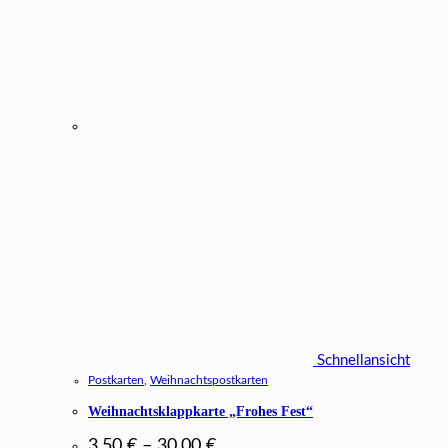
Schnellansicht
Postkarten
,
Weihnachtspostkarten
Weihnachtsklappkarte „Frohes Fest“
3,50
€
–
30,00
€